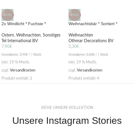
HEISS
HEISS
2x Windlicht * Fuchsie *
Weihnachtsbär * Sortiert *
Ostern
,
Weihnachten
,
Sonstiges
Weihnachten
Tel International BV
Othmar Decorations BV
7,90
€
3,30
€
Grundpreis:
3,95
€
/ / Stück
Grundpreis:
0,82
€
/ / Stück
inkl. 19 % MwSt.
inkl. 19 % MwSt.
zzgl.
Versandkosten
zzgl.
Versandkosten
Produkt enthält: 2
Produkt enthält: 4
SIEHE UNSERE KOLLEKTION
Unsere Instagram Stories