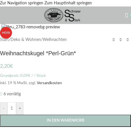
Zur Navigation springen
Zum Hauptinhalt springen
Zum Vergrößern klicken
HEISS
Start
/
Deko & Wohnen
/
Weihnachten
Weihnachtskugel *Perl-Grün*
2,20
€
Grundpreis:
0,09
€
/ / Stück
inkl. 19 % MwSt.
zzgl.
Versandkosten
6 vorrätig
-
+
IN DEN WARENKORB