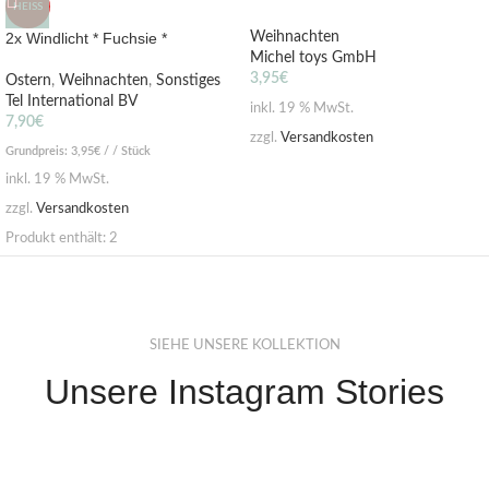
HEISS
2x Windlicht * Fuchsie *
Weihnachten
Michel toys GmbH
3,95
€
Ostern
,
Weihnachten
,
Sonstiges
Tel International BV
inkl. 19 % MwSt.
7,90
€
zzgl.
Versandkosten
Grundpreis:
3,95
€
/ / Stück
inkl. 19 % MwSt.
zzgl.
Versandkosten
Produkt enthält: 2
SIEHE UNSERE KOLLEKTION
Unsere Instagram Stories