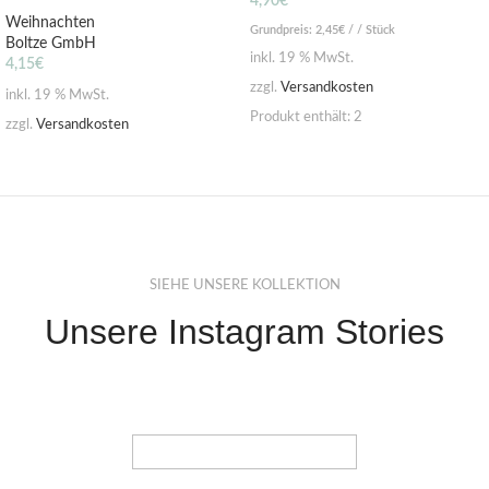
4,90
€
Weihnachten
Grundpreis:
2,45
€
/ / Stück
Boltze GmbH
inkl. 19 % MwSt.
4,15
€
zzgl.
Versandkosten
inkl. 19 % MwSt.
Produkt enthält: 2
zzgl.
Versandkosten
SIEHE UNSERE KOLLEKTION
Unsere Instagram Stories