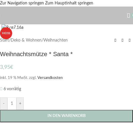
Zur Navigation springen
Zum Hauptinhalt springen
Zum Vergrößern klicken
HEISS
Start
/
Deko & Wohnen
/
Weihnachten
Weihnachtsmütze * Santa *
3,95
€
inkl. 19 % MwSt.
zzgl.
Versandkosten
6 vorrätig
-
+
IN DEN WARENKORB