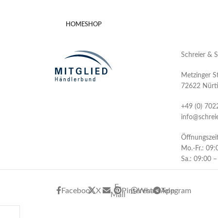
HOME
SHOP
Schreier & 
Metzinger St
72622 Nürt
+49 (0) 702
info@schrei
Öffnungszei
Mo.-Fr.: 09
Sa.: 09:00 
E-
Facebook
X
Pinterest
WhatsApp
Telegram
Mail