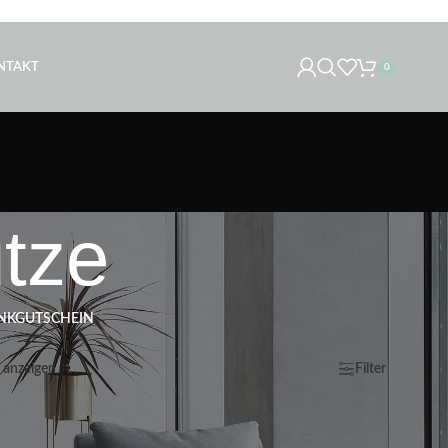
NTAKT
0
tze
NKGUTSCHEIN
e anzeigen
Anzeigen
9
12
18
24
Filter