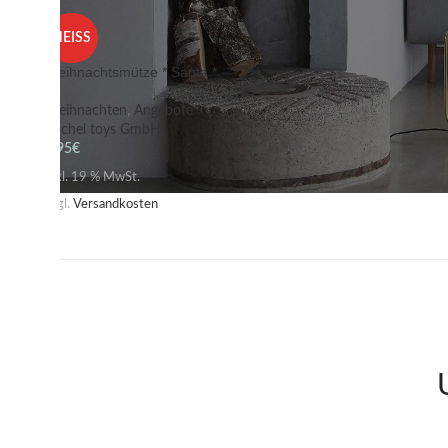
HEISS
Weihnachtsmütze * Santa *
Weihnachten
,
Angebote
Michel toys GmbH
3,95
€
inkl. 19 % MwSt.
zzgl.
Versandkosten