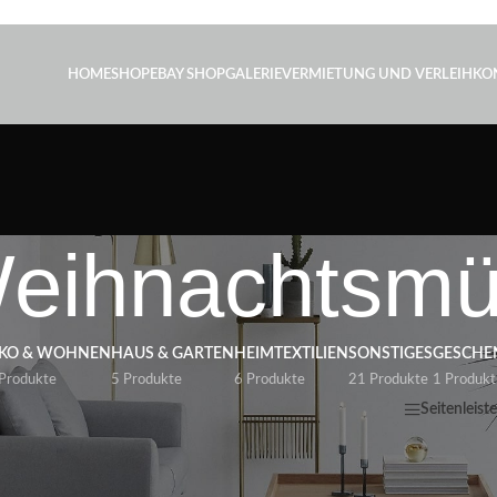
HOME
SHOP
EBAY SHOP
GALERIE
VERMIETUNG UND VERLEIH
KO
eihnachtsmü
KO & WOHNEN
HAUS & GARTEN
HEIMTEXTILIEN
SONSTIGES
GESCHE
Produkte
5 Produkte
6 Produkte
21 Produkte
1 Produkt
Seitenleist