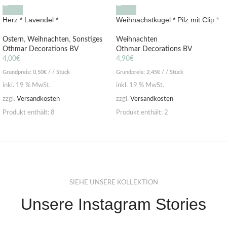
Herz * Lavendel *
Weihnachstkugel * Pilz mit Clip *
Ostern
,
Weihnachten
,
Sonstiges
Weihnachten
Othmar Decorations BV
Othmar Decorations BV
4,00
€
4,90
€
Grundpreis:
0,50
€
/ / Stück
Grundpreis:
2,45
€
/ / Stück
inkl. 19 % MwSt.
inkl. 19 % MwSt.
zzgl.
Versandkosten
zzgl.
Versandkosten
Produkt enthält: 8
Produkt enthält: 2
SIEHE UNSERE KOLLEKTION
Unsere Instagram Stories