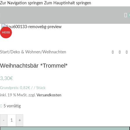
Zur Navigation springen
Zum Hauptinhalt springen
Zum Vergrößern klicken
HEISS
Start
/
Deko & Wohnen
/
Weihnachten
Weihnachtsbär *Trommel*
3,30
€
Grundpreis:
0,82
€
/ / Stück
inkl. 19 % MwSt.
zzgl.
Versandkosten
5 vorrätig
-
+