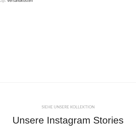
zzgl.
Versandkosten
SIEHE UNSERE KOLLEKTION
Unsere Instagram Stories