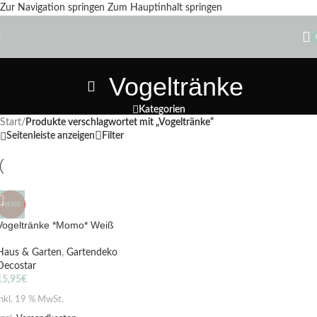
Zur Navigation springen
Zum Hauptinhalt springen
Vogeltränke
Kategorien
Start
/
Produkte verschlagwortet mit „Vogeltränke“
Seitenleiste anzeigen
Filter
HEISS
Vogeltränke *Momo* Weiß
Haus & Garten
,
Gartendeko
Decostar
15,95
€
inkl. 19 % MwSt.