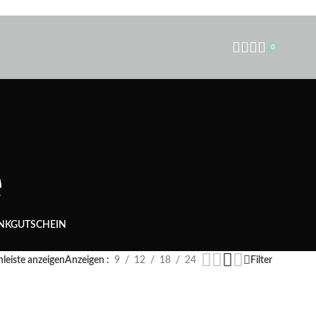
0
e
NKGUTSCHEIN
nleiste anzeigen
Anzeigen
9
12
18
24
Filter