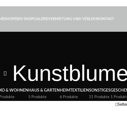
ME
SHOP
EBAY SHOP
GALERIE
VERMIETUNG UND VERLEIH
KONTAKT
Kunstblum
KO & WOHNEN
HAUS & GARTEN
HEIMTEXTILIEN
SONSTIGES
GESCHE
Produkte
5 Produkte
6 Produkte
21 Produkte
1 Produkt
Seite