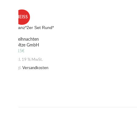
HEISS
Kranz*2er Set Rund*
Weihnachten
Boltze GmbH
4,15
€
inkl. 19 % MwSt.
zzgl.
Versandkosten