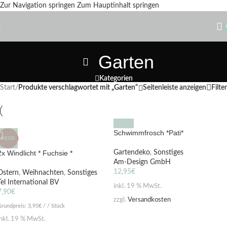
Zur Navigation springen
Zum Hauptinhalt springen
Garten
Kategorien
Start
/
Produkte verschlagwortet mit „Garten“
Seitenleiste anzeigen
Filter
Schwimmfrosch *Pati*
HEISS
2x Windlicht * Fuchsie *
Gartendeko
,
Sonstiges
Am-Design GmbH
12,95
€
Ostern
,
Weihnachten
,
Sonstiges
Tel International BV
inkl. 19 % MwSt.
7,90
€
zzgl.
Versandkosten
Grundpreis:
3,95
€
/ / Stück
inkl. 19 % MwSt.