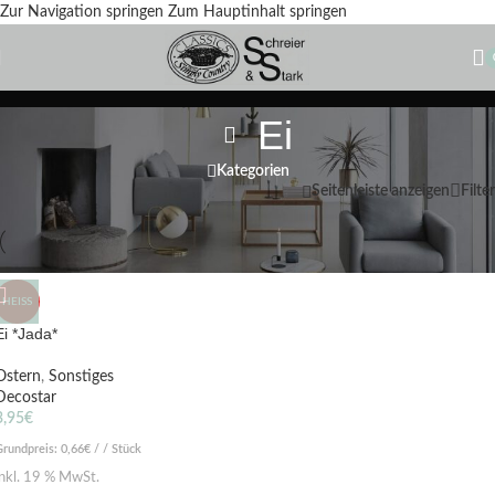
Zur Navigation springen
Zum Hauptinhalt springen
Ei
Kategorien
Start
/
Produkte verschlagwortet mit „Ei“
Seitenleiste anzeigen
Filter
HEISS
Ei *Jada*
Ostern
,
Sonstiges
Decostar
3,95
€
Grundpreis:
0,66
€
/ / Stück
inkl. 19 % MwSt.