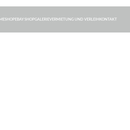
ME
SHOP
EBAY SHOP
GALERIE
VERMIETUNG UND VERLEIH
KONTAKT