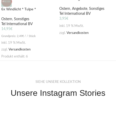
HEISS
6x Windlicht * Tulpe *
Ostern
,
Angebote
,
Sonstiges
Tel International BV
3,95
€
Ostern
,
Sonstiges
Tel International BV
inkl. 19 % MwSt.
14,95
€
zzgl.
Versandkosten
Grundpreis:
2,49
€
/ / Stück
inkl. 19 % MwSt.
zzgl.
Versandkosten
Produkt enthält: 6
SIEHE UNSERE KOLLEKTION
Unsere Instagram Stories