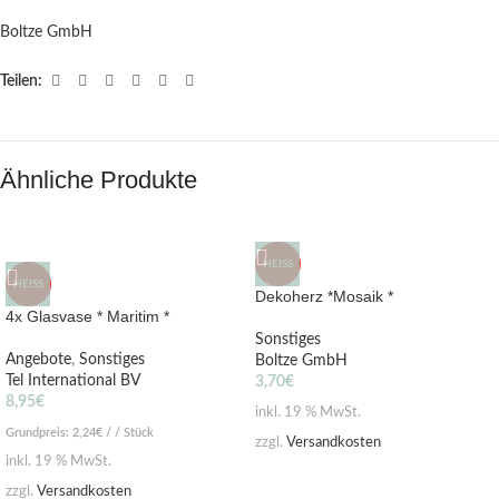
Boltze GmbH
Teilen:
Ähnliche Produkte
HEISS
HEISS
Dekoherz *Mosaik *
4x Glasvase * Maritim *
Sonstiges
Angebote
,
Sonstiges
Boltze GmbH
Tel International BV
3,70
€
8,95
€
inkl. 19 % MwSt.
Grundpreis:
2,24
€
/ / Stück
zzgl.
Versandkosten
inkl. 19 % MwSt.
zzgl.
Versandkosten