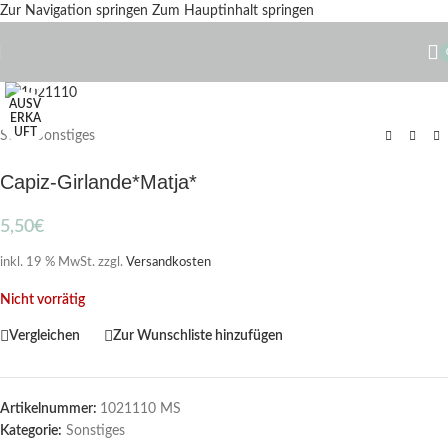
Zur Navigation springen
Zum Hauptinhalt springen
Zum Vergrößern klicken
AUSV
ERKA
UFT
Start
/
Sonstiges
Capiz-Girlande*Matja*
5,50
€
inkl. 19 % MwSt.
zzgl.
Versandkosten
Nicht vorrätig
Vergleichen
Zur Wunschliste hinzufügen
Artikelnummer:
1021110 MS
Kategorie:
Sonstiges